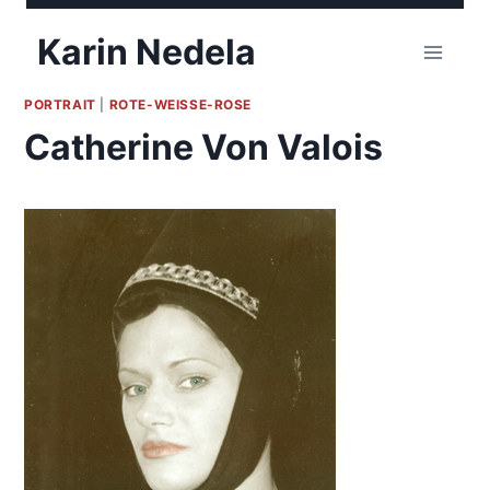
Zum
Karin Nedela
Inhalt
springen
PORTRAIT
|
ROTE-WEISSE-ROSE
Catherine Von Valois