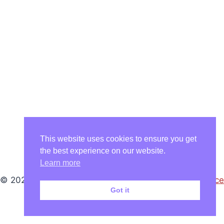
This website uses cookies to ensure you get
the best experience on our website.
Learn more
© 2026 Karin Nedela - WordPress Theme von
Kadence
Got it
WP